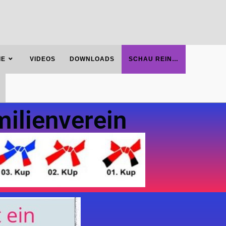
IE
VIDEOS
DOWNLOADS
SCHAU REIN…
ilienverein