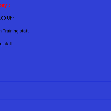
zey
:
.00 Uhr
 Training statt
g statt